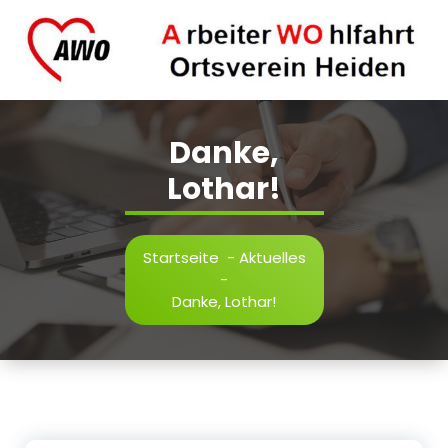
Zum
Inhalt
springen
AWO Ortsverein Heiden.
Danke,
Lothar!
Startseite
-
Aktuelles
-
Danke, Lothar!