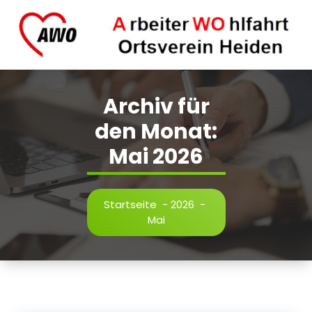
Zum
Inhalt
springen
AWO Ortsverein Heiden.
Archiv für
den Monat:
Mai 2026
Startseite
-
2026
-
Mai